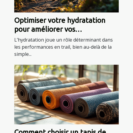
Optimiser votre hydratation
pour améliorer vos
performances en trail
L’hydratation joue un rôle déterminant dans
les performances en trail, bien au-delà de la
simple...
Comment choisir un tapis de